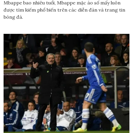
Mbappe bao nhiêu tuổi, Mbappe mặc áo số mấy luôn
được tìm kiếm phổ biến trên các diễn đàn và trang tin
bóng đá.