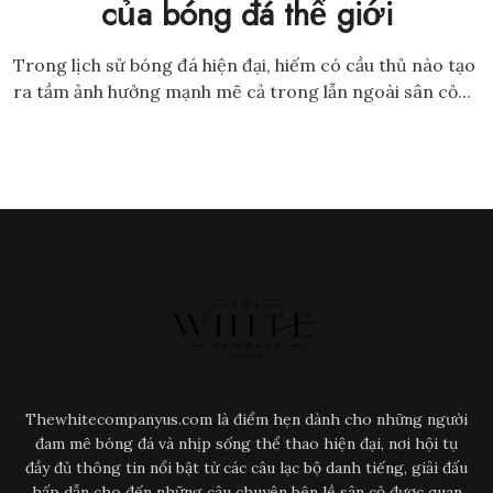
của bóng đá thế giới
Trong lịch sử bóng đá hiện đại, hiếm có cầu thủ nào tạo
ra tầm ảnh hưởng mạnh mẽ cả trong lẫn ngoài sân cỏ...
Thewhitecompanyus.com là điểm hẹn dành cho những người
đam mê bóng đá và nhịp sống thể thao hiện đại, nơi hội tụ
đầy đủ thông tin nổi bật từ các câu lạc bộ danh tiếng, giải đấu
hấp dẫn cho đến những câu chuyện bên lề sân cỏ được quan