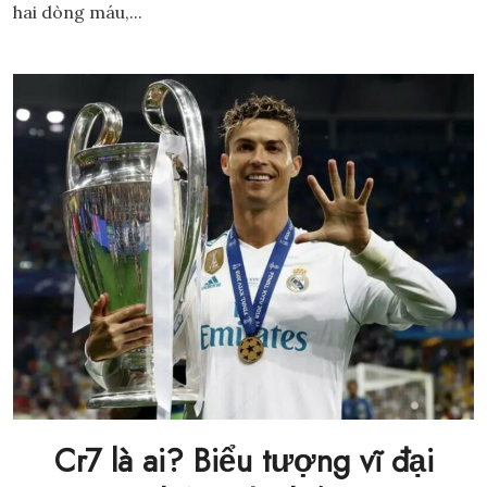
hai dòng máu,...
Cr7 là ai? Biểu tượng vĩ đại