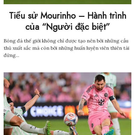
Tiểu sử Mourinho – Hành trình
của “Người đặc biệt”
Bóng đá thế giới không chỉ được tạo nên bởi những cầu
thủ xuất sắc mà còn bởi những huấn luyện viên thiên tài
đứng...