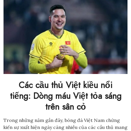
Các cầu thủ Việt kiều nổi
tiếng: Dòng máu Việt tỏa sáng
trên sân cỏ
Trong những năm gần đây, bóng đá Việt Nam chứng
kiến sự xuất hiện ngày càng nhiều của các cầu thủ mang