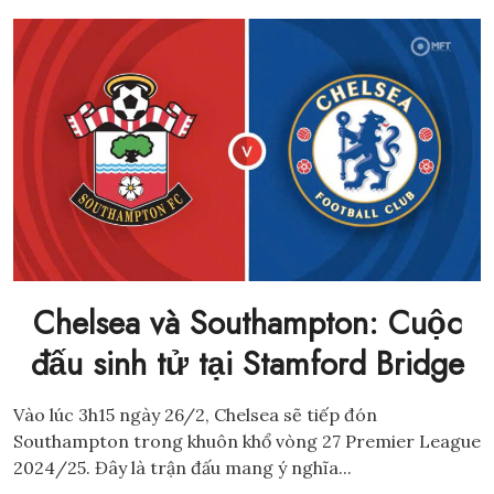
Chelsea và Southampton: Cuộc
đấu sinh tử tại Stamford Bridge
Vào lúc 3h15 ngày 26/2, Chelsea sẽ tiếp đón
Southampton trong khuôn khổ vòng 27 Premier League
2024/25. Đây là trận đấu mang ý nghĩa...