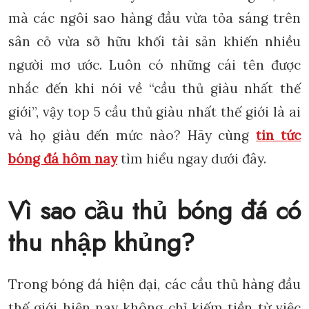
mà các ngôi sao hàng đầu vừa tỏa sáng trên
sân cỏ vừa sở hữu khối tài sản khiến nhiều
người mơ ước. Luôn có những cái tên được
nhắc đến khi nói về “cầu thủ giàu nhất thế
giới”, vậy top 5 cầu thủ giàu nhất thế giới là ai
và họ giàu đến mức nào? Hãy cùng
tin tức
bóng đá hôm nay
tìm hiểu ngay dưới đây.
Vì sao cầu thủ bóng đá có
thu nhập khủng?
Trong bóng đá hiện đại, các cầu thủ hàng đầu
thế giới hiện nay không chỉ kiếm tiền từ việc