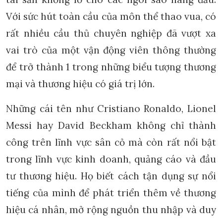
Với sức hút toàn cầu của môn thể thao vua, có
rất nhiều cầu thủ chuyên nghiệp đã vượt xa
vai trò của một vận động viên thông thường
để trở thành 1 trong những biểu tượng thương
mại và thương hiệu có giá trị lớn.
Những cái tên như Cristiano Ronaldo, Lionel
Messi hay David Beckham không chỉ thành
công trên lĩnh vực sân cỏ mà còn rất nổi bật
trong lĩnh vực kinh doanh, quảng cáo và đầu
tư thương hiệu. Họ biết cách tận dụng sự nổi
tiếng của mình để phát triển thêm về thương
hiệu cá nhân, mở rộng nguồn thu nhập và duy