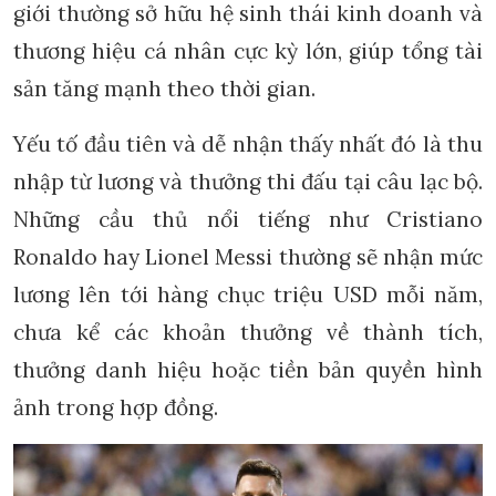
giới thường sở hữu hệ sinh thái kinh doanh và
thương hiệu cá nhân cực kỳ lớn, giúp tổng tài
sản tăng mạnh theo thời gian.
Yếu tố đầu tiên và dễ nhận thấy nhất đó là thu
nhập từ lương và thưởng thi đấu tại câu lạc bộ.
Những cầu thủ nổi tiếng như Cristiano
Ronaldo hay Lionel Messi thường sẽ nhận mức
lương lên tới hàng chục triệu USD mỗi năm,
chưa kể các khoản thưởng về thành tích,
thưởng danh hiệu hoặc tiền bản quyền hình
ảnh trong hợp đồng.