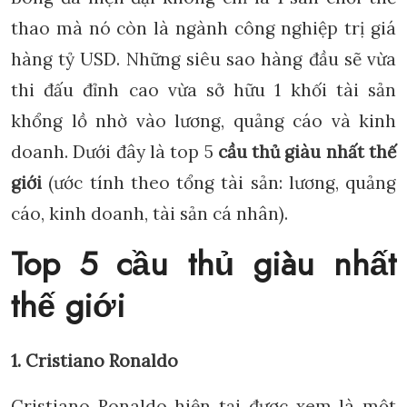
thao mà nó còn là ngành công nghiệp trị giá
hàng tỷ USD. Những siêu sao hàng đầu sẽ vừa
thi đấu đỉnh cao vừa sở hữu 1 khối tài sản
khổng lồ nhờ vào lương, quảng cáo và kinh
doanh. Dưới đây là top 5
cầu thủ giàu nhất thế
giới
(ước tính theo tổng tài sản: lương, quảng
cáo, kinh doanh, tài sản cá nhân).
Top 5 cầu thủ giàu nhất
thế giới
1. Cristiano Ronaldo
Cristiano Ronaldo hiện tại được xem là một