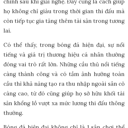
chính sau khi giải nghệ. Đây cũng là cách giúp
họ không chỉ giàu trong thời gian thi đấu mà
còn tiếp tục gia tăng thêm tài sản trong tương
lai.
Có thể thấy, trong bóng đá hiện đại, sự nổi
tiếng và giá trị thương hiệu cá nhân thường
đóng vai trò rất lớn. Những cầu thủ nổi tiếng
càng thành công và có tầm ảnh hưởng toàn
cầu thì khả năng tạo ra thu nhập ngoài sân cỏ
càng cao, từ đó cũng giúp họ sở hữu khối tài
sản khổng lồ vượt xa mức lương thi đấu thông
thường.
Bóng đá hiện đại không chỉ là 1 sân chơi thể