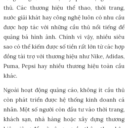
thủ. Các thương hiệu thể thao, thời trang,
nước giải khát hay công nghệ luôn có nhu cầu
được hợp tác với những cầu thủ nổi tiếng để
quảng bá hình ảnh. Chính vì vậy, nhiều siêu
sao có thể kiếm được số tiền rất lớn từ các hợp
đồng tài trợ với thương hiệu như Nike, Adidas,
Puma, Pepsi hay nhiều thương hiệu toàn cầu
khác.
Ngoài hoạt động quảng cáo, không ít cầu thủ
còn phát triển được hệ thống kinh doanh cá
nhân. Một số người còn đầu tư vào thời trang,
khách sạn, nhà hàng hoặc xây dựng thương