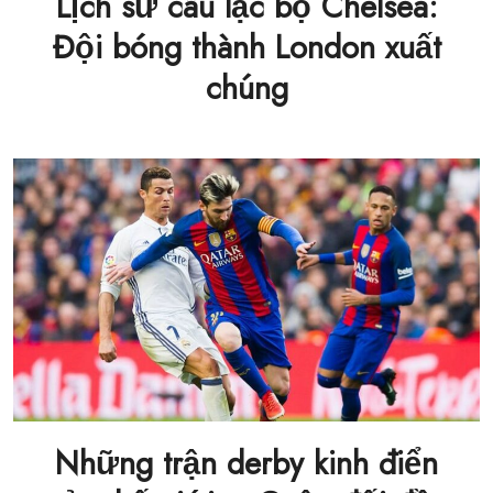
Lịch sử câu lạc bộ Chelsea:
Đội bóng thành London xuất
chúng
Những trận derby kinh điển