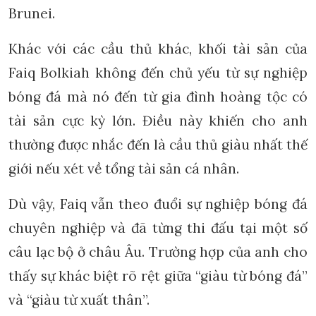
Brunei.
Khác với các cầu thủ khác, khối tài sản của
Faiq Bolkiah không đến chủ yếu từ sự nghiệp
bóng đá mà nó đến từ gia đình hoàng tộc có
tài sản cực kỳ lớn. Điều này khiến cho anh
thường được nhắc đến là cầu thủ giàu nhất thế
giới nếu xét về tổng tài sản cá nhân.
Dù vậy, Faiq vẫn theo đuổi sự nghiệp bóng đá
chuyên nghiệp và đã từng thi đấu tại một số
câu lạc bộ ở châu Âu. Trường hợp của anh cho
thấy sự khác biệt rõ rệt giữa “giàu từ bóng đá”
và “giàu từ xuất thân”.