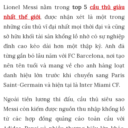
Lionel Messi nằm trong
top 5
cầu thủ giàu
nhất thế giới
,
được nhận xét là một trong
những cầu thủ vĩ đại nhất mọi thời đại và cũng
sở hữu khối tài sản khổng lồ nhờ có sự nghiệp
đỉnh cao kéo dài hơn một thập kỷ. Anh đã
từng gắn bó lâu năm với FC Barcelona, nơi tạo
nên tên tuổi và mang về cho anh hàng loạt
danh hiệu lớn trước khi chuyển sang Paris
Saint-Germain và hiện tại là Inter Miami CF.
Ngoài tiền lương thi đấu, cầu thủ siêu sao
Messi còn kiếm được nguồn thu nhập khổng lồ
từ các hợp đồng quảng cáo toàn cầu với