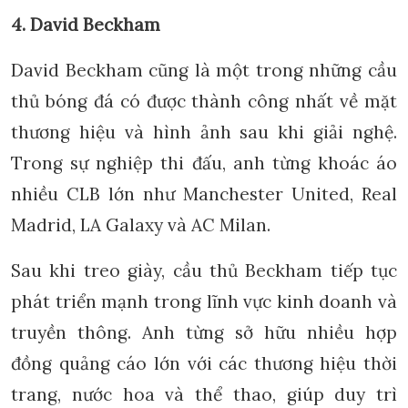
4. David Beckham
David Beckham cũng là một trong những cầu
thủ bóng đá có được thành công nhất về mặt
thương hiệu và hình ảnh sau khi giải nghệ.
Trong sự nghiệp thi đấu, anh từng khoác áo
nhiều CLB lớn như Manchester United, Real
Madrid, LA Galaxy và AC Milan.
Sau khi treo giày, cầu thủ Beckham tiếp tục
phát triển mạnh trong lĩnh vực kinh doanh và
truyền thông. Anh từng sở hữu nhiều hợp
đồng quảng cáo lớn với các thương hiệu thời
trang, nước hoa và thể thao, giúp duy trì